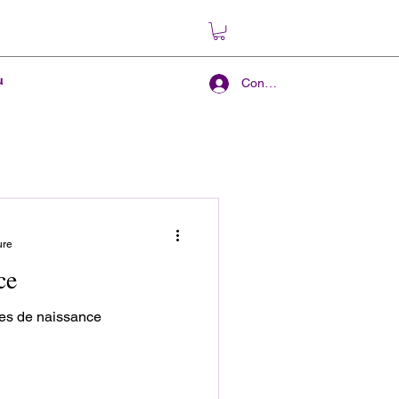
u
Connexion
ure
ce
res de naissance