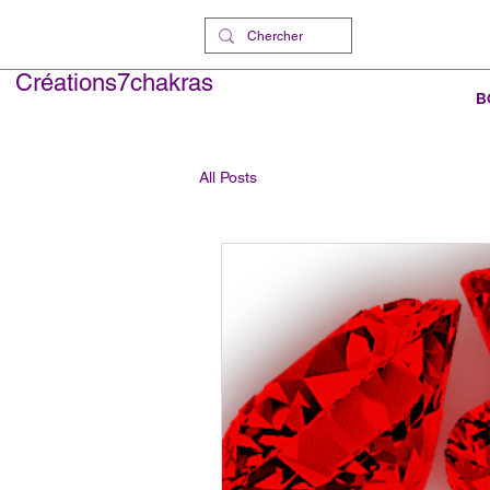
Créations7chakras
B
All Posts