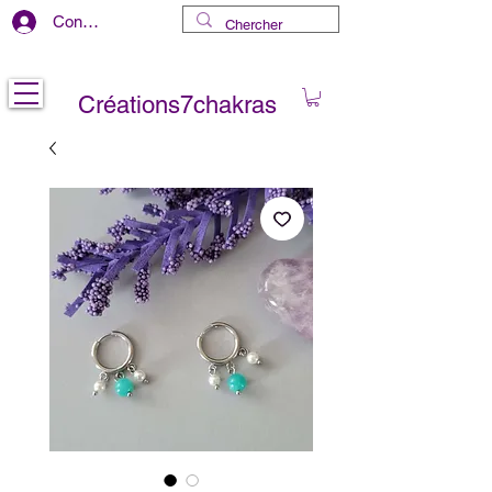
Connexion
Livraison gratuite au CANADA
Créations7chakras