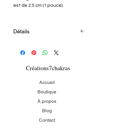
est de 2.5 cm (1 pouce).
Détails
Les anneaux sont en acier
inoxydable. Ils ne terniront pas
et sont hypo-allergènes.
Créations7chakras
Accueil
Boutique
À propos
Blog
Contact